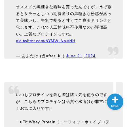
オススメの黒糖きな粉味を貰ったんですが、水で割
るとサラッとしつつ期待通りの黒糖きな粉感があっ
ホーム
て美味いし、牛乳で割ると甘くてご褒美ドリンクと
化します。これで人工甘味料不使用なのが評価高
い。上質なプロテインっすね。
ブログ
pic.twitter.com/hYMWLNaMdH
ダイエット
— あふたけ (@after_k_)
June 21, 2024
ライフ
いつもプロテインを飲む際は諸々気を使うのです
が、こちらのプロテインは品質や水溶けが非常によ
MENU
くお気に入りです!!
・uFit Whey Protein（ユーフィットホエイプロテ